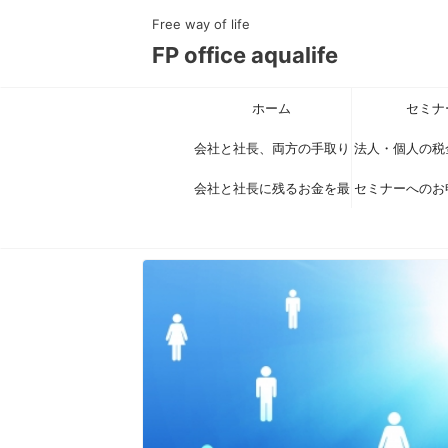
Free way of life
FP office aqualife
ホーム
セミナ
会社と社長、両方の手取り
法人・個人の税
を最大化する新スキーム公
会社と社長に残るお金を最
セミナーへのお
対策で手取り
大化する具体策セミナー
開セミナー
得）を最大化す
りがとうご
とは