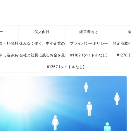
ー
個人向け
経営者向け
金・社保料
休みなく働く、中小企業の
プライバシーポリシー
特定商取
申し込みあ
（可処分所
会社と社長に残るお金を最
社長様へ
#1182 (タイトルなし)
#1278
るスキーム
ざいます
大化する税対策セミナー
#1357 (タイトルなし)
？