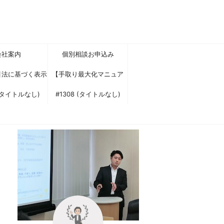
会社案内
個別相談お申込み
引法に基づく表示
【手取り最大化マニュア
 (タイトルなし)
ル】に興味をお持ちいただ
#1308 (タイトルなし)
きありがとうございます