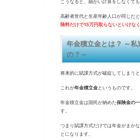
こうなると、細かい計算をしなくても
高齢者世代と生産年齢人口が同じだと
険料だけで15万円取らないといけな
年金積立金とは？ ～
の？～
将来的に賦課方式が破綻してしまうと
これが
年金積立金
というものです。
年金積立金は国民が納めた
保険金の一
す。
つまり賦課方式だけでは年金がまかな
とになります。