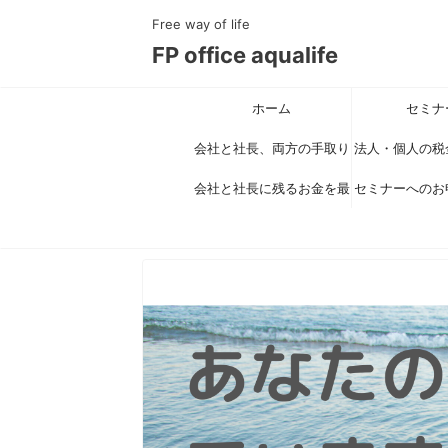
Free way of life
FP office aqualife
ホーム
セミナ
会社と社長、両方の手取り
法人・個人の税
を最大化する新スキーム公
会社と社長に残るお金を最
セミナーへのお
対策で手取り
大化する具体策セミナー
開セミナー
得）を最大化す
りがとうご
とは