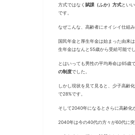
方式ではなく
賦課（ふか）方式
といい
です。
なぜこんな、高齢者にオイシイ仕組み
国民年金と厚生年金は始まった由来は
生年金はなんと55歳から受給可能で
とはいっても男性の平均寿命は65歳
の制度
でした。
しかし現状を見て見ると、少子高齢化が
で28%です。
そして2040年になるとさらに高齢化
2040年は今の40代の方々が60代に