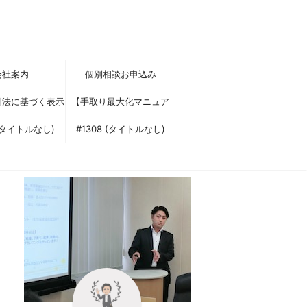
会社案内
個別相談お申込み
引法に基づく表示
【手取り最大化マニュア
 (タイトルなし)
ル】に興味をお持ちいただ
#1308 (タイトルなし)
きありがとうございます