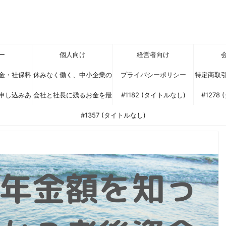
ー
個人向け
経営者向け
金・社保料
休みなく働く、中小企業の
プライバシーポリシー
特定商取
申し込みあ
（可処分所
会社と社長に残るお金を最
社長様へ
#1182 (タイトルなし)
#1278
るスキーム
ざいます
大化する税対策セミナー
#1357 (タイトルなし)
？