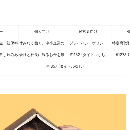
ー
個人向け
経営者向け
金・社保料
休みなく働く、中小企業の
プライバシーポリシー
特定商取
申し込みあ
（可処分所
会社と社長に残るお金を最
社長様へ
#1182 (タイトルなし)
#1278
るスキーム
ざいます
大化する税対策セミナー
#1357 (タイトルなし)
？