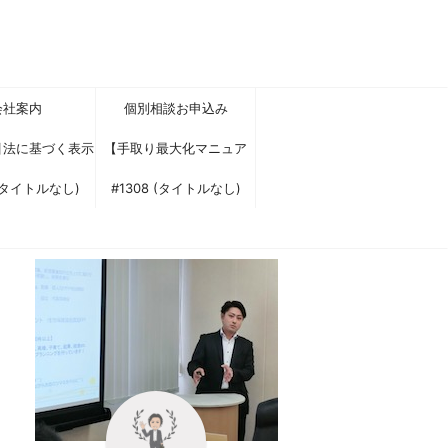
会社案内
個別相談お申込み
引法に基づく表示
【手取り最大化マニュア
 (タイトルなし)
ル】に興味をお持ちいただ
#1308 (タイトルなし)
きありがとうございます