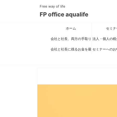
Free way of life
FP office aqualife
ホーム
セミナ
会社と社長、両方の手取り
法人・個人の税
を最大化する新スキーム公
会社と社長に残るお金を最
セミナーへのお
対策で手取り
大化する具体策セミナー
開セミナー
得）を最大化す
りがとうご
とは